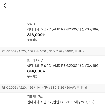
이
전
페
상품리스트
이
지
수작PC
가
샵다나와 조립PC [AMD R3-3200G/내장VGA/16G]
기
813,000
원
무료배송
R3-3200G / A520 / 16G / 내장VGA / SSD 512G / 500W / 미니타워
㈜마이피씨샵
샵다나와 조립PC [AMD R3-3200G/내장VGA/16G]
814,000
원
무료배송
R3-3200G / A520 / 16G / 내장그래픽 / SSD 512G / 500W / 미니타워
컴퓨터연구소
샵다나와 조립PC [인텔 i3-12100/내장VGA/8G]