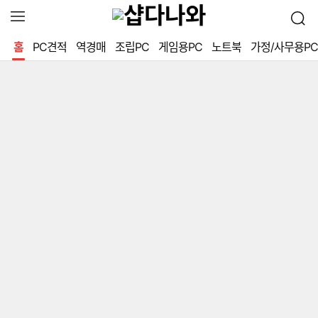
확
검
장
색
영
홈
PC견적
역경매
조립PC
게임용PC
노트북
가정/사무용PC
역
열
기