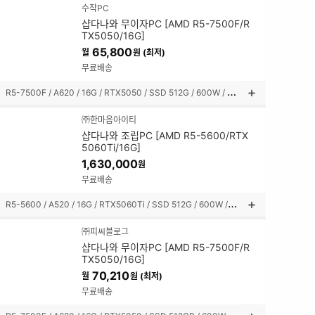
품
수작PC
설
샵다나와 무이자PC [AMD R5-7500F/R
명
TX5050/16G]
펼
65,800
월
원 (최저)
쳐
보
무료배송
기
R
5-7500F / A620 / 16G / RTX5050 / SSD 512G / 600W / 미니타워
상
품
㈜한마음아이티
설
샵다나와 조립PC [AMD R5-5600/RTX
명
5060Ti/16G]
펼
1,630,000
원
쳐
보
무료배송
기
R
5-5600 / A520 / 16G / RTX5060Ti / SSD 512G / 600W / 미들타워
상
품
㈜피씨블로그
설
샵다나와 무이자PC [AMD R5-7500F/R
명
TX5050/16G]
펼
70,210
월
원 (최저)
쳐
보
무료배송
기