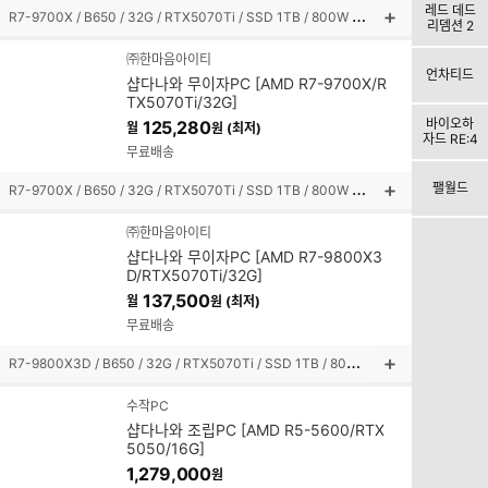
레드 데드
R
7-9700X / B650 / 32G / RTX5070Ti / SSD 1TB / 800W / 미들타워
리뎀션 2
상
품
㈜한마음아이티
설
언차티드
샵다나와 무이자PC [AMD R7-9700X/R
명
TX5070Ti/32G]
펼
바이오하
125,280
월
원 (최저)
쳐
자드 RE:4
보
무료배송
기
R
7-9700X / B650 / 32G / RTX5070Ti / SSD 1TB / 800W / 미들타워
팰월드
상
품
㈜한마음아이티
설
샵다나와 무이자PC [AMD R7-9800X3
명
D/RTX5070Ti/32G]
펼
137,500
월
원 (최저)
쳐
보
무료배송
기
R
7-9800X3D / B650 / 32G / RTX5070Ti / SSD 1TB / 800W / 미들타워
상
품
수작PC
설
샵다나와 조립PC [AMD R5-5600/RTX
명
5050/16G]
펼
1,279,000
원
쳐