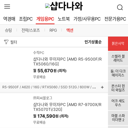
확
검
장
색
영
역경매
조립PC
게임용PC
노트북
가정/사무용PC
전문가용PC
역
열
슈팅
전략/스포츠
RPG
액션
기
구분선
구분선
구분선
정
필터
붉은사막
렬
수작PC
스텔라 블
샵다나와 무이자PC [AMD R5-9500F/R
레이드
방
TX5060/16G]
55,670
월
원 (최저)
둠: 더 다크
법
에이지스
무료배송
R
5-9500F / A620 / 16G / RTX5060 / SSD 512G / 600W / 미들타워
몬스터 헌
상
터 와일즈
품
㈜피씨블로그
설
어크 섀도
샵다나와 무이자PC [AMD R7-9700X/R
우스
명
TX5070Ti/32G]
펼
174,590
마블 스파
월
원 (최저)
쳐
이더맨 2
보
무료배송
기